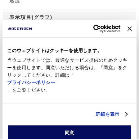
速度
表示項目(グラフ)
前密度推移、後密度推移、OF比
このウェブサイトはクッキーを使用します。
設定項目
当ウェブサイトでは、最適なサービス提供のためクッキ
自動運転時：前基準密度、後規格密度、基準
ーを使用します。同意いただける場合は、「同意」をク
リックしてください。詳細は「
OF比
プライバシーポリシー
事前調整値：OFパラメータ、OF出力上限下限
」をご覧ください。
品番登録
詳細を表示
可能(データ保存先：CFカード、最大登録件
数：1000)
同意