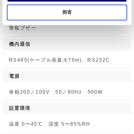
その他
拒否
手動OF操作(自動／手動モード切替)
警報ブザー
機内通信
RS485(ケーブル長最大70m)、RS232C
電源
単相200／100V 50／60Hz 500W
設置環境
温度 0〜45℃ 湿度 5〜85%RH