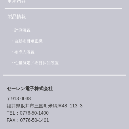
事業内容
製品情報
・計測装置
・自動布目矯正機
・布導入装置
・性量測定／布目探知装置
セーレン電子株式会社
〒913-0038
福井県坂井市三国町米納津48−113−3
TEL：
0776-50-1400
FAX：0776-50-1401