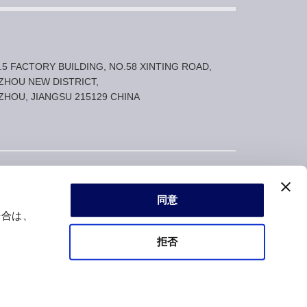
.5 FACTORY BUILDING, NO.58 XINTING ROAD,
ZHOU NEW DISTRICT,
ZHOU, JIANGSU 215129 CHINA
同意
場合は、
拒否
Powered by
CMSファクトリー４