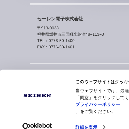
セーレン電子株式会社
〒913-0038
福井県坂井市三国町米納津48−113−3
TEL：
0776-50-1400
FAX：0776-50-1401
このウェブサイトはクッキ
当ウェブサイトでは、最
「同意」をクリックして
プライバシーポリシー
Copyright © 2026 SEIREN ELECTRONICS Co., Ltd. All Rights 
」をご覧ください。
詳細を表示