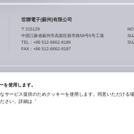
世聯電子(蘇州)有限公司
〒215129
NO
中国江蘇省蘇州市⾼新区新亭路58号5号⼯場
SU
TEL：
+86 512-6662-8186
SU
FAX：+86 512-6662-8187
ーを使用します。
適なサービス提供のためクッキーを使用します。同意いただける
ください。詳細は「
Reserved.