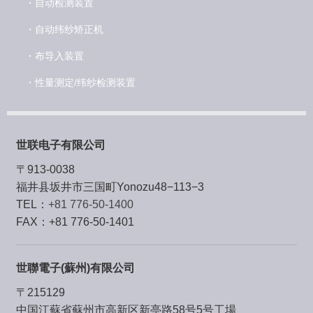
・自动检测装置
・自动纬纱矫正机
・布导入装置
・性量测定/纬纱检测装置
世联电子有限公司
〒913-0038
福井县坂井市三国町Yonozu48−113−3
TEL：
+81 776-50-1400
FAX：+81 776-50-1401
世聯電子(蘇州)有限公司
〒215129
中国江蘇省蘇州市⾼新区新亭路58号5号⼯場